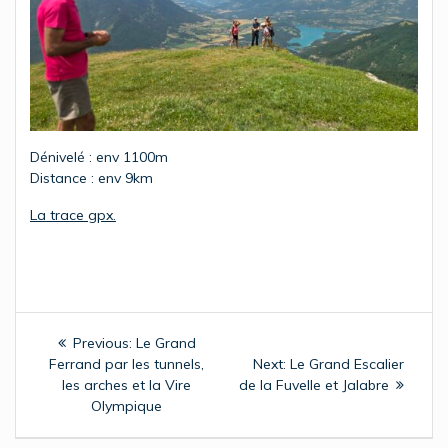
Dénivelé : env 1100m
Distance : env 9km
La trace gpx.
Navigation
Previous
Previous:
Le Grand
de
post:
Next
Ferrand par les tunnels,
Next:
Le Grand Escalier
post:
les arches et la Vire
de la Fuvelle et Jalabre
l’article
Olympique