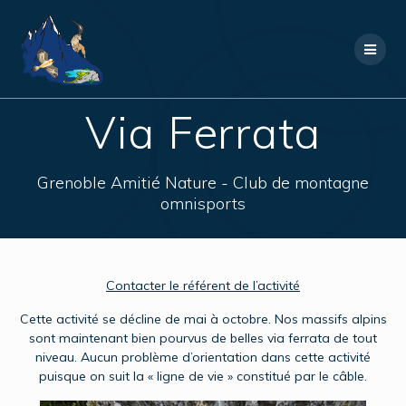
Skip
to
content
Via Ferrata
Grenoble Amitié Nature - Club de montagne
omnisports
Contacter le référent de l’activité
Cette activité se décline de mai à octobre. Nos massifs alpins
sont maintenant bien pourvus de belles via ferrata de tout
niveau. Aucun problème d’orientation dans cette activité
puisque on suit la « ligne de vie » constitué par le câble.