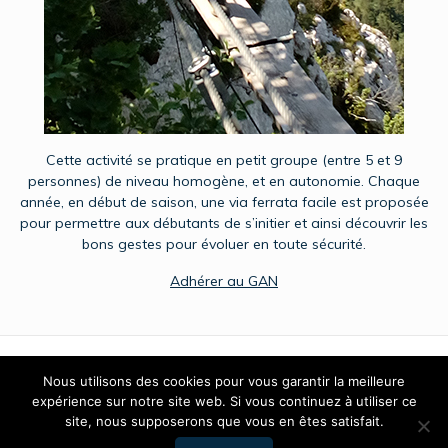
Cette activité se pratique en petit groupe (entre 5 et 9
personnes) de niveau homogène, et en autonomie. Chaque
année, en début de saison, une via ferrata facile est proposée
pour permettre aux débutants de s’initier et ainsi découvrir les
bons gestes pour évoluer en toute sécurité.
Adhérer au GAN
Nous utilisons des cookies pour vous garantir la meilleure
expérience sur notre site web. Si vous continuez à utiliser ce
© 2026 GAN - Club Montagne Omnisport - Club de montagne
site, nous supposerons que vous en êtes satisfait.
omnisports