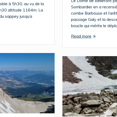
Le Dôme de Bellefont pe
noble à 5h30, au vu de la
Sombardier en a recensé 
7h30 altitude 1164m. La
combe Barbouse et l’arête
du sappey jusqu’a
passage Galy et la desce
boucle qui mérite le dép
Read more