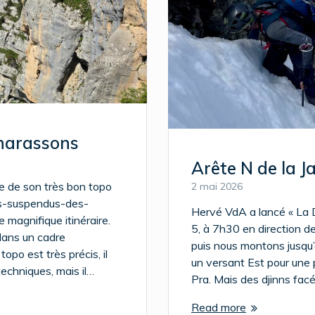
Charassons
Arête N de la Ja
de de son très bon topo
2 mai 2026
ns-suspendus-des-
Hervé VdA a lancé « La 
 magnifique itinéraire.
5, à 7h30 en direction 
dans un cadre
puis nous montons jusqu
topo est très précis, il
un versant Est pour une 
 techniques, mais il…
Pra. Mais des djinns fac
Read more