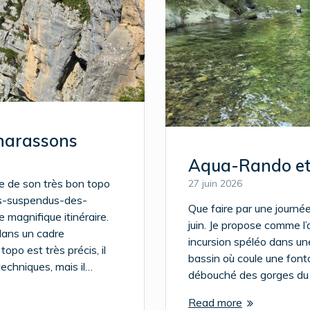
Charassons
Aqua-Rando et 
de de son très bon topo
27 juin 2026
ns-suspendus-des-
Que faire par une journé
 magnifique itinéraire.
juin. Je propose comme l
dans un cadre
incursion spéléo dans une
topo est très précis, il
bassin où coule une fonta
 techniques, mais il…
débouché des gorges du 
Read more