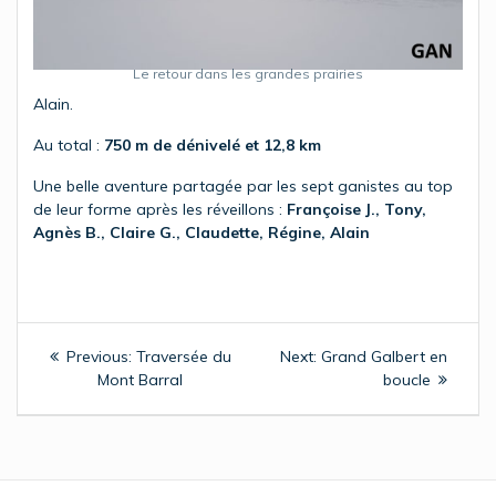
Le retour dans les grandes prairies
Alain.
Au total :
750 m de dénivelé et 12,8 km
Une belle aventure partagée par les sept ganistes au top
de leur forme après les réveillons :
Françoise J., Tony,
Agnès B., Claire G., Claudette, Régine, Alain
Navigation
Previous
Next
Previous:
Traversée du
Next:
Grand Galbert en
de
post:
post:
Mont Barral
boucle
l’article