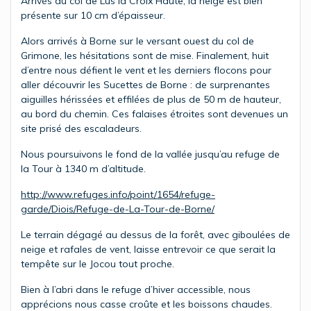
Arrivés au col de Lus la Croix Haute, la neige est bien
présente sur 10 cm d’épaisseur.
Alors arrivés à Borne sur le versant ouest du col de
Grimone, les hésitations sont de mise. Finalement, huit
d’entre nous défient le vent et les derniers flocons pour
aller découvrir les Sucettes de Borne : de surprenantes
aiguilles hérissées et effilées de plus de 50 m de hauteur,
au bord du chemin. Ces falaises étroites sont devenues un
site prisé des escaladeurs.
Nous poursuivons le fond de la vallée jusqu’au refuge de
la Tour à 1340 m d’altitude.
http://www.refuges.info/point/1654/refuge-
garde/Diois/Refuge-de-La-Tour-de-Borne/
Le terrain dégagé au dessus de la forêt, avec giboulées de
neige et rafales de vent, laisse entrevoir ce que serait la
tempête sur le Jocou tout proche.
Bien à l’abri dans le refuge d’hiver accessible, nous
apprécions nous casse croûte et les boissons chaudes.