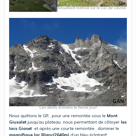
brouillard matinal sur le Lac de savine
Les dents d’Ambin le 5eme jour!
Nous quittons le GR , pour une remontée sous le
Mont
Giusalet
jusqu’au plateau nous permettant de côtoyer
les
lacs Giaset
et après une courte remontée , dominer le
magnifique lac Blanc(2640m)
d’un bleu éclatant!