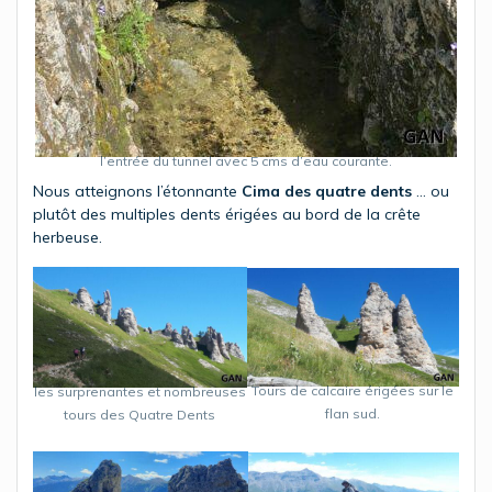
l’entrée du tunnel avec 5 cms d’eau courante.
Nous atteignons l’étonnante
Cima des quatre dents
… ou
plutôt des multiples dents érigées au bord de la crête
herbeuse.
Tours de calcaire érigées sur le
les surprenantes et nombreuses
flan sud.
tours des Quatre Dents