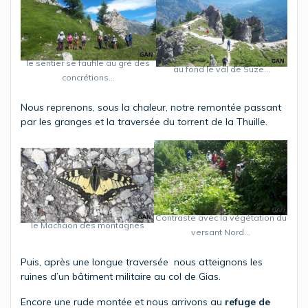
le sentier se faufile au gré des
au fond le val de Suze…
concrétions…
Nous reprenons, sous la chaleur, notre remontée passant
par les granges et la traversée du torrent de la Thuille.
Contraste avec la végétation du
le Machaon des montagnes
versant Nord…
Puis, après une longue traversée nous atteignons les
ruines d’un bâtiment militaire au col de Gias.
Encore une rude montée et nous arrivons au
refuge de