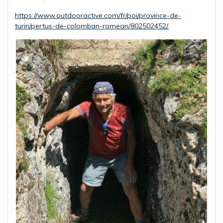
https://www.outdooractive.com/fr/poi/province-de-
turin/pertus-de-colomban-romean/802502452/.