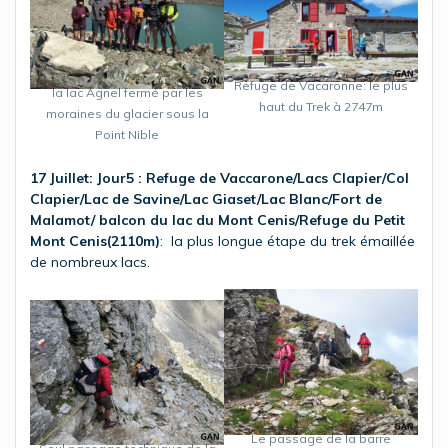
Refuge de Vacaronne: le plus
la lac Agnel fermé par les
haut du Trek à 2747m
moraines du glacier sous la
Point Nible
17 Juillet: Jour5 : Refuge de Vaccarone/Lacs Clapier/Col
Clapier/Lac de Savine/Lac Giaset/Lac Blanc/Fort de
Malamot/ balcon du lac du Mont Cenis/Refuge du Petit
Mont Cenis(2110m)
: la plus longue étape du trek émaillée
de nombreux lacs.
Le passage de la barre