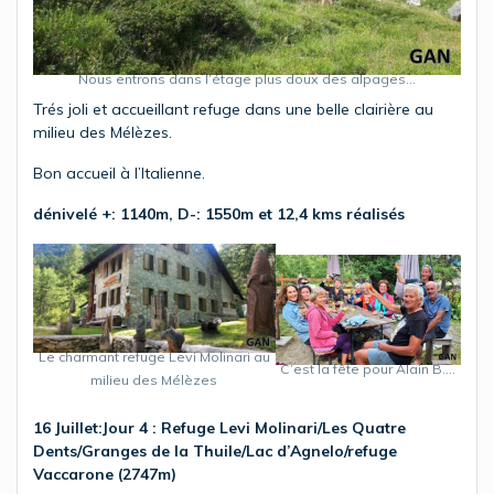
Nous entrons dans l’étage plus doux des alpages…
Trés joli et accueillant refuge dans une belle clairière au
milieu des Mélèzes.
Bon accueil à l’Italienne.
dénivelé +: 1140m, D-: 1550m et 12,4 kms réalisés
Le charmant refuge Levi Molinari au
C’est la fête pour Alain B….
milieu des Mélèzes
16 Juillet:Jour 4
: Refuge Levi Molinari/Les Quatre
Dents/Granges de la Thuile/Lac d’Agnelo/refuge
Vaccarone (2747m)