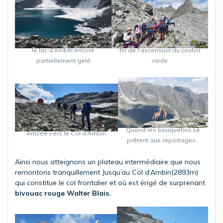
le lac d’Ambin encore
fin de l’ascension du couloir
partiellement gelé
raide
Quand les bouquetins se
Arrivée vers le Col d’Ambin
prêtent aux reportages..
Ainsi nous atteignons un plateau intermédiaire que nous
remontons tranquillement Jusqu’au Col d’Ambin(2893m)
qui constitue le col frontalier et où est érigé de surprenant
bivouac rouge Walter Blais.