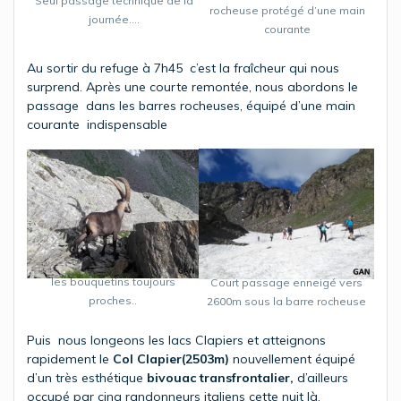
Seul passage technique de la
rocheuse protégé d’une main
journée….
courante
Au sortir du refuge à 7h45 c’est la fraîcheur qui nous
surprend. Après une courte remontée, nous abordons le
passage dans les barres rocheuses, équipé d’une main
courante indispensable
les bouquetins toujours
Court passage enneigé vers
proches..
2600m sous la barre rocheuse
Puis nous longeons les lacs Clapiers et atteignons
rapidement le
Col Clapier(2503m)
nouvellement équipé
d’un très esthétique
bivouac transfrontalier,
d’ailleurs
occupé par cinq randonneurs italiens cette nuit là.