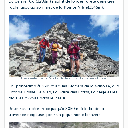
Du dernier Col(3288m) il suffit de longer l’arête déneigée
facile jusqu’au sommet de la
Pointe Nible(3345m).
Descente de la Pointe Nible dans du rocher stable.
Un panorama à 360° avec les Glaciers de la Vanoise, à la
Grande Casse , le Viso, La Barre des Ecrins, La Meije et les
aiguilles d’Arves dans le viseur.
Retour sur notre trace jusqu’à 3050m à la fin de la
traversée neigeuse, pour un pique nique bienvenu.