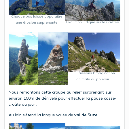
Chaque pas laisse apparaitre
Evolution ludique sur les crêtes
une érosion surprenante
….Laissons l’imagination
animale au pouvoir…
Nous remontons cette croupe au relief surprenant, sur
environ 150m de dénivelé pour effectuer la pause casse-
croûte du jour .
Au loin s’étend la longue vallée de
val de Suze
.