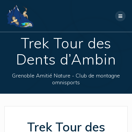
Skip
to
content
Trek Tour des
Dents d’Ambin
Grenoble Amitié Nature - Club de montagne
omnisports
Trek Tour des