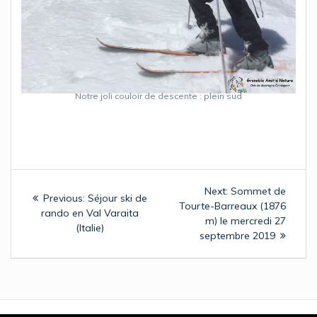
Notre joli couloir de descente : plein sud
Navigation
Next
Next:
Sommet de
Previous
Previous:
Séjour ski de
de
post:
Tourte-Barreaux (1876
post:
rando en Val Varaita
m) le mercredi 27
(Italie)
l’article
septembre 2019