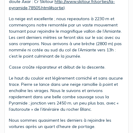
doute Axar : Cr Skitour
http://www.skitour.fr/sorties/la-
pyramide,78505.html#sortie
).
La neige est excellente ; nous repeautons à 2230 m et
commençons notre remontée par un vaste mouvement
tournant pour rejoindre le magnifique vallon de l’Amiante.
Les cent derniers mètres se feront skis sur le sac avec ou
sans crampons. Nous arrivons à une brèche (2800 m) pas
nommée ni cotée au sud du col de l’Amiante vers 13h :
c’est le point culminant de la journée.
Casse croûte réparateur et début de la descente.
Le haut du couloir est légèrement corniché et sans aucune
trace. Pierre se lance dans une neige ramollie à point et
enchaîne les virages. Nous le suivons et arrivons
rapidement dans une belle combe sauvage sous la
Pyramide ; jonction vers 2450 m, un peu plus bas, avec «
l’autoroute » de l’itinéraire du rocher Blanc.
Nous sommes quasiment les derniers à rejoindre les
voitures après un quart d’heure de portage.