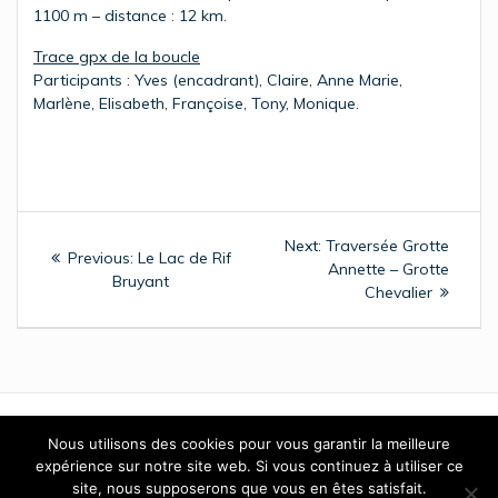
1100 m – distance : 12 km.
Trace gpx de la boucle
Participants : Yves (encadrant), Claire, Anne Marie,
Marlène, Elisabeth, Françoise, Tony, Monique.
Navigation
Next
Next:
Traversée Grotte
Previous
Previous:
Le Lac de Rif
de
post:
Annette – Grotte
post:
Bruyant
Chevalier
l’article
Nous utilisons des cookies pour vous garantir la meilleure
expérience sur notre site web. Si vous continuez à utiliser ce
© 2026 GAN - Club Montagne Omnisport - Club de montagne
site, nous supposerons que vous en êtes satisfait.
omnisports