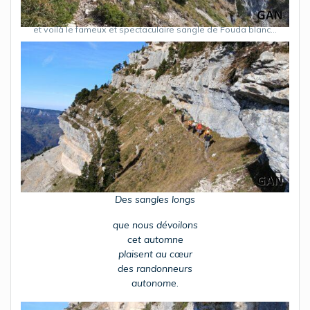
et voilà le fameux et spectaculaire sangle de Fouda blanc…
Des sangles longs
que nous dévoilons
cet automne
plaisent au cœur
des randonneurs
autonome
.