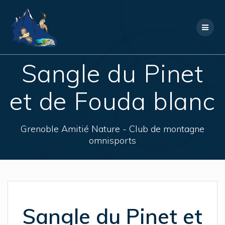
Skip
to
content
Sangle du Pinet
et de Fouda blanc
Grenoble Amitié Nature - Club de montagne
omnisports
Sangle du Pinet et