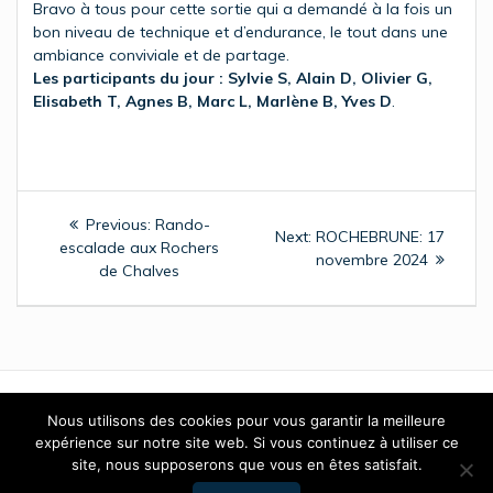
Bravo à tous pour cette sortie qui a demandé à la fois un
bon niveau de technique et d’endurance, le tout dans une
ambiance conviviale et de partage.
Les participants du jour : Sylvie S, Alain D, Olivier G,
Elisabeth T, Agnes B, Marc L, Marlène B, Yves D
.
Navigation
Previous
Previous:
Rando-
Next
Next:
ROCHEBRUNE: 17
de
post:
escalade aux Rochers
post:
novembre 2024
de Chalves
l’article
Nous utilisons des cookies pour vous garantir la meilleure
expérience sur notre site web. Si vous continuez à utiliser ce
© 2026 GAN - Club Montagne Omnisport - Club de montagne
site, nous supposerons que vous en êtes satisfait.
omnisports