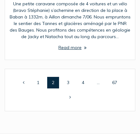
Une petite caravane composée de 4 voitures et un vélo
(bravo Stéphanie) s’achemine en direction de la place à
Baban à 1332m, à Aillon dimanche 7/06. Nous empruntons
le sentier des Tannes et glacières aménagé par le PNR
des Bauges. Nous profitons des compétences en géologie
de Jacky et Natacha tout au long du parcours…
Read more
Posts
Page
Page
Page
Page
Page
1
2
3
4
…
67
navigation