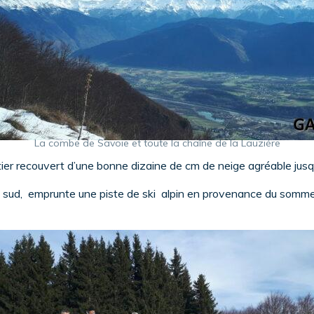
La combe de Savoie et toute la chaîne de la Lauziére
tier recouvert d’une bonne dizaine de cm de neige agréable jus
 plein sud, emprunte une piste de ski alpin en provenance du somm