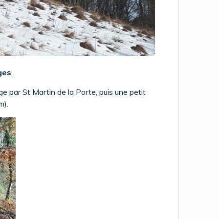
ges
.
e par St Martin de la Porte, puis une petit
m).