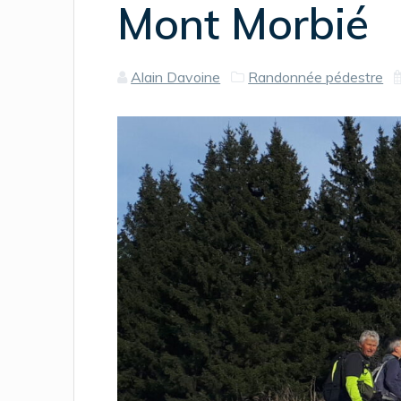
Mont Morbié
Alain Davoine
Randonnée pédestre