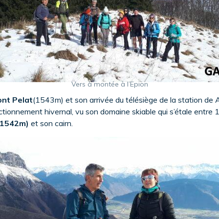
Vers à montée à l’Epion
ont Pelat
(1543m) et son arrivée du télésiège de la station de
nctionnement hivernal, vu son domaine skiable qui s’étale ent
é(1542m)
et son cairn.