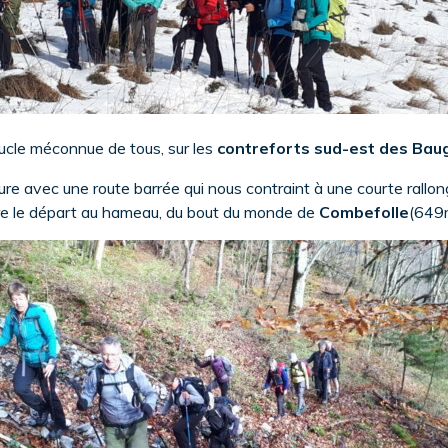
ucle méconnue de tous, sur les
contreforts sud-est des Bau
e avec une route barrée qui nous contraint à une courte rallong
ndre le départ au hameau, du bout du monde de
Combefolle
(649