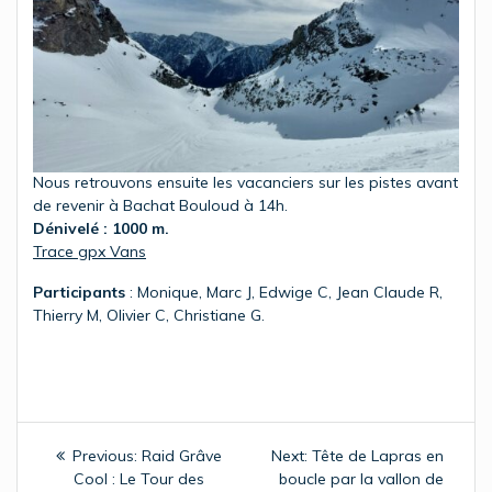
Nous retrouvons ensuite les vacanciers sur les pistes avant
de revenir à Bachat Bouloud à 14h.
Dénivelé : 1000 m.
Trace gpx Vans
Participants
: Monique, Marc J, Edwige C, Jean Claude R,
Thierry M, Olivier C, Christiane G.
Navigation
Previous
Next
Previous:
Raid Grâve
Next:
Tête de Lapras en
de
post:
post:
Cool : Le Tour des
boucle par la vallon de