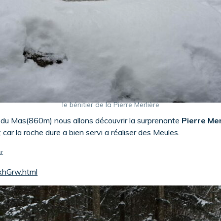
le bénitier de la Pierre Merlière
du Mas(860m) nous allons découvrir la surprenante
Pierre Mer
;
car la roche dure a bien servi a réaliser des Meules.
u:
xhGrw.html