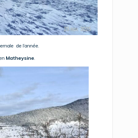
ernale de l’année.
en
Matheysine
.