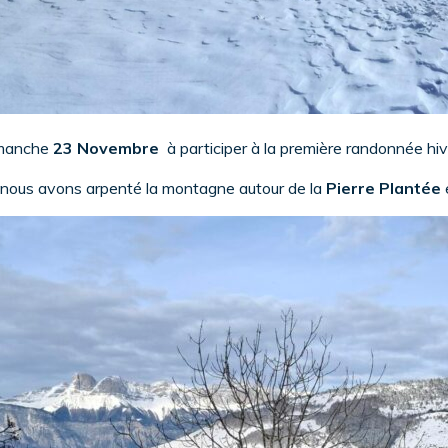
manche
23 Novembre
à participer à la première randonnée hiv
e nous avons arpenté la montagne autour de la
Pierre Plantée