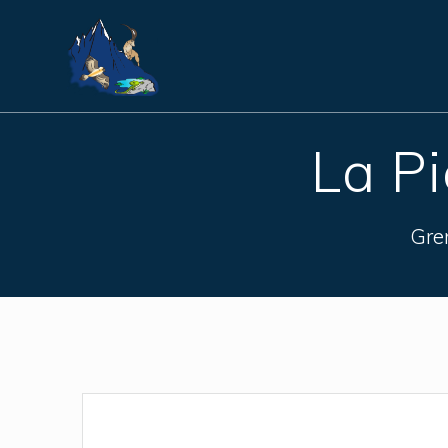
Skip
to
content
La Pi
Gre