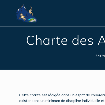
Skip
to
content
Charte des A
Gre
Cette charte est rédigée dans un esprit de conviviali
exister sans un minimum de discipline individuelle et 