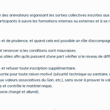
e des animateurs organisant les sorties collectives inscrites aux
articipants à suivre les formations internes ou externes et à se r
té et de prudence, et quand cela est possible un rôle d’accompa
t renoncer si les conditions sont mauvaises.
tiles afin qu’ils puissent d’une part vérifier si le niveau de dif
e et refuser toute inscription supplémentaire.
sortie pour toute raison motivé (sécurité technique ou sanitaire,
 valeurs associatives du Gan, etc.), sans avoir à prouver la val
et contrôle le matériel requis.
hone chargé et allumé).