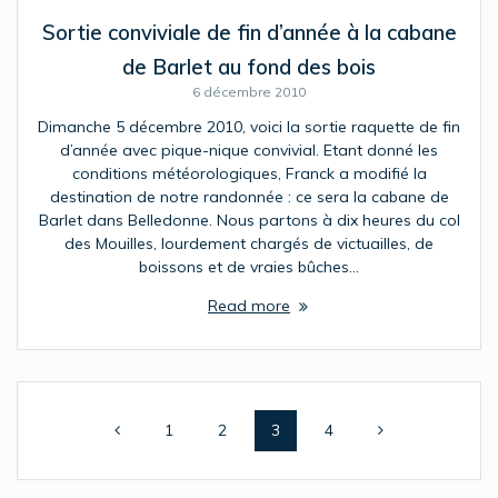
Sortie conviviale de fin d’année à la cabane
de Barlet au fond des bois
6 décembre 2010
Dimanche 5 décembre 2010, voici la sortie raquette de fin
d’année avec pique-nique convivial. Etant donné les
conditions météorologiques, Franck a modifié la
destination de notre randonnée : ce sera la cabane de
Barlet dans Belledonne. Nous partons à dix heures du col
des Mouilles, lourdement chargés de victuailles, de
boissons et de vraies bûches…
Read more
Posts
Page
Page
Page
Page
1
2
3
4
navigation